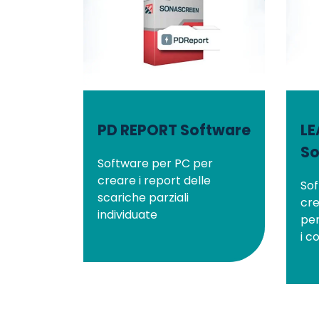
PD REPORT Software
LE
So
Software per PC per
creare i report delle
Sof
scariche parziali
cre
individuate
per
i co