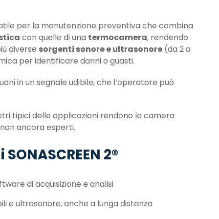
atile per la manutenzione preventiva che combina
stica
con quelle di una
termocamera
, rendendo
più diverse
sorgenti sonore e ultrasonore
(da 2 a
ica per identificare danni o guasti.
uoni in un segnale udibile, che l’operatore può
etri tipici delle applicazioni rendono la camera
 non ancora esperti.
 di SONASCREEN 2®
tware di acquisizione e analisi
ili e ultrasonore, anche a lunga distanza