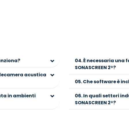
unziona?
04. È necessaria una f
SONASCREEN 2®?
telecamera acustica
05. Che software è in
ta in ambienti
06. In quali settori in
SONASCREEN 2®?