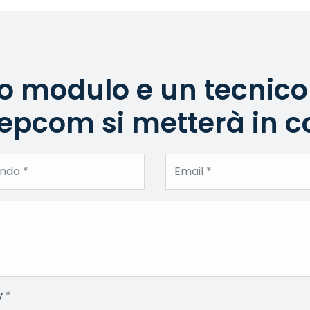
 modulo e un tecnico
pcom si metterà in co
y
*