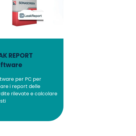
AK REPORT
ftware
tware per PC per
are i report delle
dite rilevate e calcolare
sti